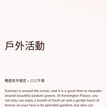
戶外活動
暢
遊
肯
暢遊肯辛頓宮 + CCC午餐
辛
頓
Summer is around the corner, and it is a good time to meander
宮
around beautiful pasture greens. At Kensington Palace, you
+
not only can enjoy a breath of fresh air and a gentle touch of
CCC
breeze on your face in its splendid gardens, but also can
午