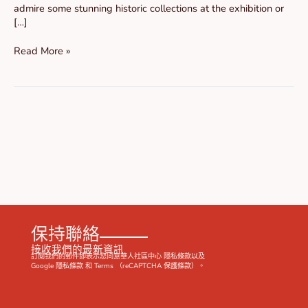
admire some stunning historic collections at the exhibition or
餐
[…]
Read More »
保持聯絡
接收我們的最新資訊
訂閱我們的郵件即表示您同意華人社區中心
隱私條款
以及
Google
隱私條款
和
Terms
（reCAPTCHA 保護條款）。