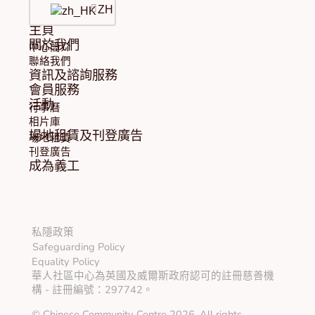
ZH
主頁
關於我們
中心簡介
聯絡我們
資訊及諮詢服務
會員服務
活動
行事曆
相片庫
場地租賃及刊登廣告
場地租賃
刊登廣告
成為義工
私隱政策
Safeguarding Policy
Equality Policy
華人社區中心為英國及威爾斯政府認可的註冊慈善機
構 - 註冊編號：297742。
© Chinese Community Centre 2026. All rights