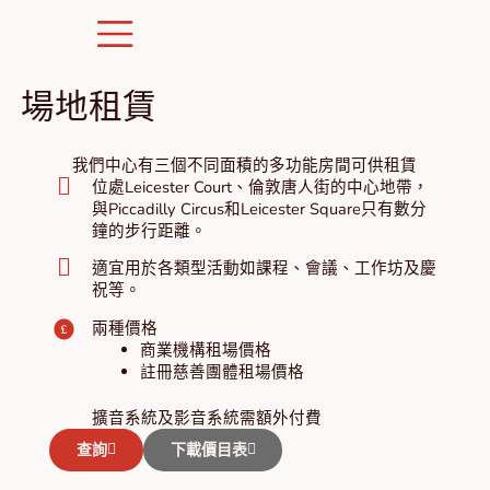
Skip
to
content
場地租賃
我們中心有三個不同面積的多功能房間可供租賃
位處Leicester Court、倫敦唐人街的中心地帶，
與Piccadilly Circus和Leicester Square只有數分
鐘的步行距離。
適宜用於各類型活動如課程、會議、工作坊及慶
祝等。
兩種價格
商業機構租場價格
註冊慈善團體租場價格
擴音系統及影音系統需額外付費
查詢
下載價目表