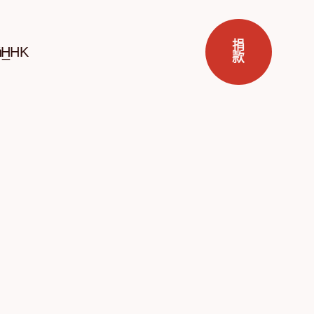
捐
ZH
款