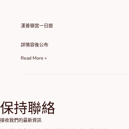
漢
普
頓
漢普頓宮一日遊
宮
一
日
詳情容後公布
遊
Read More »
保持聯絡
接收我們的最新資訊