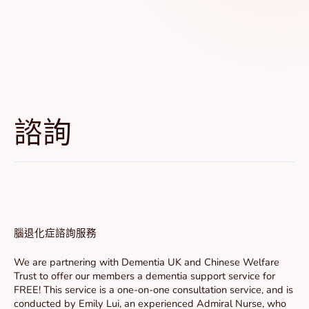
諮詢
腦
退
化
腦退化症諮詢服務
症
諮
We are partnering with Dementia UK and Chinese Welfare
詢
Trust to offer our members a dementia support service for
服
FREE! This service is a one-on-one consultation service, and is
務
conducted by Emily Lui, an experienced Admiral Nurse, who