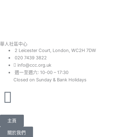
華人社區中心
2 Leicester Court, London, WC2H 7DW
020 7439 3822
info@ccc.org.uk
週一至週六: 10-00 – 17:30
Closed on Sunday & Bank Holidays
Facebook-
Instagram
Twitter
You
square
主頁
關於我們