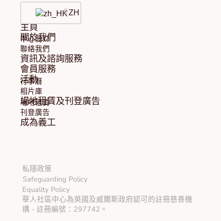
ZH
主頁
關於我們
中心簡介
聯絡我們
資訊及諮詢服務
會員服務
活動
行事曆
相片庫
場地租賃及刊登廣告
場地租賃
刊登廣告
成為義工
私隱政策
Safeguarding Policy
Equality Policy
華人社區中心為英國及威爾斯政府認可的註冊慈善機
構 - 註冊編號：297742。