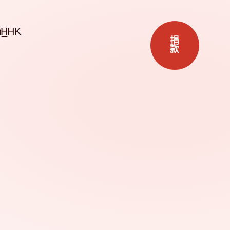
ZH
捐
款