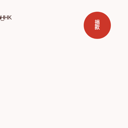
ZH
捐
款