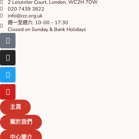
2 Leicester Court, London, WC2H 7DW
020 7439 3822
info@ccc.org.uk
週一至週六: 10-00 – 17:30
Closed on Sunday & Bank Holidays
Facebook-
Instagram
Twitter
Youtube
square
主頁
關於我們
中心簡介