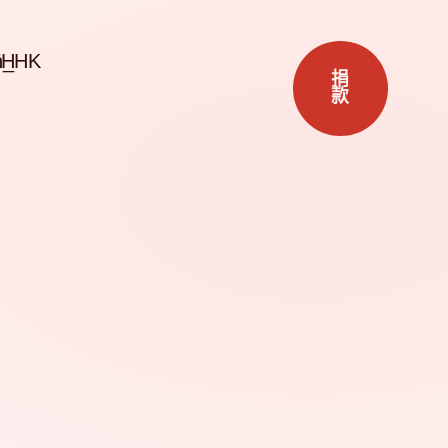
ZH
捐
款