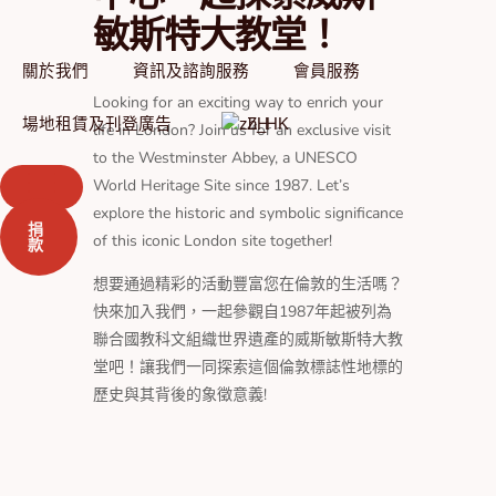
Skip
敏斯特大教堂！
to
content
關於我們
資訊及諮詢服務
會員服務
Looking for an exciting way to enrich your
場地租賃及刊登廣告
ZH
life in London? Join us for an exclusive visit
to the Westminster Abbey, a UNESCO
World Heritage Site since 1987. Let’s
explore the historic and symbolic significance
捐
of this iconic London site together!
款
想要通過精彩的活動豐富您在倫敦的生活嗎？
快來加入我們，一起參觀自1987年起被列為
聯合國教科文組織世界遺產的威斯敏斯特大教
堂吧！讓我們一同探索這個倫敦標誌性地標的
歷史與其背後的象徵意義!