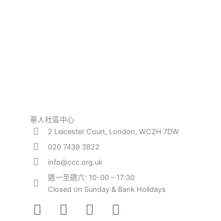
華人社區中心
2 Leicester Court, London, WC2H 7DW
020 7439 3822
info@ccc.org.uk
週一至週六: 10-00 – 17:30
Closed on Sunday & Bank Holidays
Facebook-
Instagram
Twitter
Youtube
square