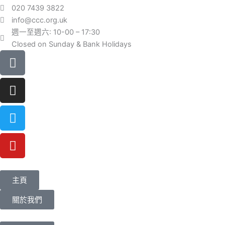
020 7439 3822
info@ccc.org.uk
週一至週六: 10-00 – 17:30
Closed on Sunday & Bank Holidays
Facebook-
Instagram
Twitter
Youtube
square
主頁
關於我們