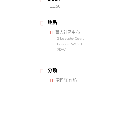
£1.50
地點
華人社區中心
2 Leicester Court,
London, WC2H
7DW
分類
課程/工作坊