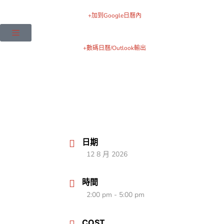
Skip
+加到Google日曆內
to
content
+數碼日曆/Outlook輸出
日期
12 8 月 2026
時間
2:00 pm - 5:00 pm
COST