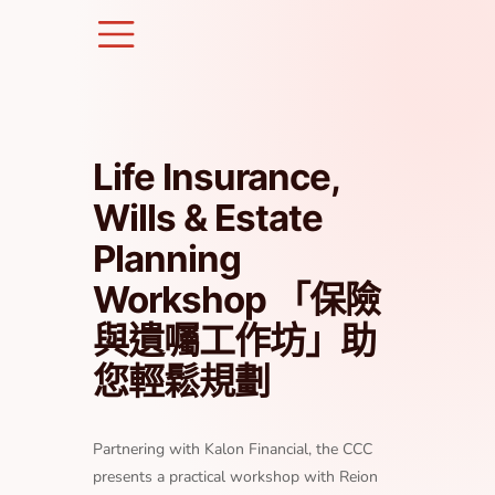
Skip
to
content
Life Insurance,
Wills & Estate
Planning
Workshop 「保險
與遺囑工作坊」助
您輕鬆規劃
Partnering with Kalon Financial, the CCC
presents a practical workshop with Reion