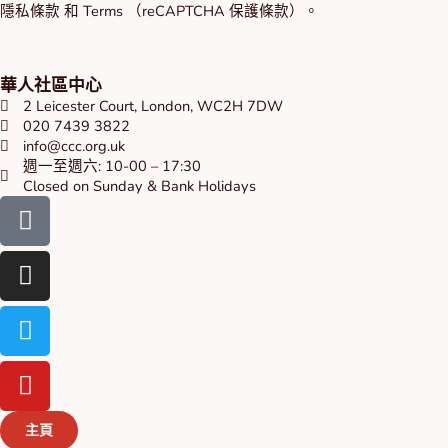
隱私條款
和
Terms
（reCAPTCHA 保護條款）。
華人社區中心
2 Leicester Court, London, WC2H 7DW
020 7439 3822
info@ccc.org.uk
週一至週六: 10-00 – 17:30
Closed on Sunday & Bank Holidays
Facebook-
Instagram
Twitter
Youtube
square
主頁